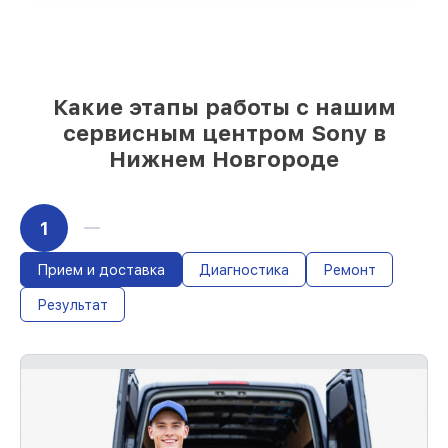
и надежных реплик с возможностью
выбрать
– для любого бюджета
85%
работ за 1–2 часа, если мастер
приступает к обслуживанию сразу
Какие этапы работы с нашим
сервисным центром Sony в
Нижнем Новгороде
1
Прием и доставка
Диагностика
Ремонт
Результат